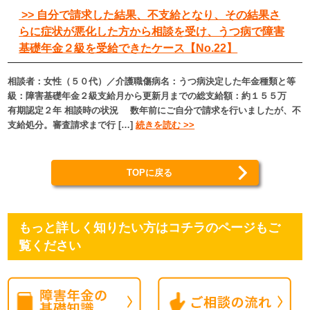
>> 自分で請求した結果、不支給となり、その結果さ
らに症状が悪化した方から相談を受け、うつ病で障害
基礎年金２級を受給できたケース【No.22】
相談者：女性（５０代）／介護職傷病名：うつ病決定した年金種類と等
級：障害基礎年金２級支給月から更新月までの総支給額：約１５５万
有期認定２年 相談時の状況 数年前にご自分で請求を行いましたが、不
支給処分。審査請求まで行 […]
続きを読む >>
TOPに戻る
もっと詳しく知りたい方はコチラのページもご
覧ください