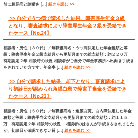
前に糖尿病と診断さ […]
続きを読む >>
>> 自分でうつ病で請求した結果、障害厚生年金３級
となり、審査請求により障害厚生年金２級を受給でき
たケース【No.24】
相談者：男性（３０代）／無職傷病名：うつ病決定した年金種類と等
級：障害厚生年金２級支給月から更新月までの総支給額：約２２０万
有期認定２年 相談時の状況 相談者がご自分で年金事務所へ出向き手続き
をされていた方です。年金事 […]
続きを読む >>
>> 自分で請求した結果、却下となり、審査請求によ
り初診日が認められ角膜白斑で障害手当金を受給でき
たケース【No.23】
相談者：男性（５０代）／無職傷病名：角膜白斑、白内障決定した年金
種類と等級：障害手当金支給月から更新月までの総支給額：約１１５
万 有期認定２年 相談時の状況 相談者の妹さんが手続きをされました
が、初診日が確認できない旨 […]
続きを読む >>