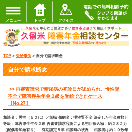
メニュー
トップ
アクセス
西鉄久留米駅
徒歩5分
運営：堤社労士事務所
から
TOP
>
受給事例
>
自分で請求断念
自分で請求断念
>> 再審査請求で糖尿病の初診日が認められ、慢性腎
不全で障害厚生年金２級を受給できたケース
【No.27】
相談者：男性（５０代）／無職 傷病名：慢性腎不全 決定した年金種類と
等級：障害厚生年金２級 再審査請求容認による初回振込額：約２８２万
（配偶者加給有り） 有期認定５年 相談時の状況 相談者は約１０数年