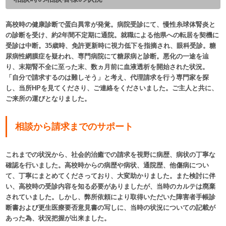
高校時の健康診断で蛋白異常が発覚。病院受診にて、慢性糸球体腎炎と
の診断を受け、約2年間不定期に通院。就職による他県への転居を契機に
受診は中断。35歳時、免許更新時に視力低下を指摘され、眼科受診。糖
尿病性網膜症を疑われ、専門病院にて糖尿病と診断。悪化の一途を辿
り、末期腎不全に至った末、数ヵ月前に血液透析を開始された状況。
「自分で請求するのは難しそう」と考え、代理請求を行う専門家を探
し、当所HPを見てくださり、ご連絡をくださいました。ご主人と共に、
ご来所の運びとなりました。
相談から請求までのサポート
これまでの状況から、社会的治癒での請求を視野に病歴、病状の丁寧な
確認を行いました。高校時からの病歴や病状、通院歴、他傷病につい
て、丁寧にまとめてくださっており、大変助かりました。また検討に伴
い、高校時の受診内容を知る必要がありましたが、当時のカルテは廃棄
されていました。しかし、弊所依頼により取得いただいた障害者手帳診
断書および更生医療要否意見書の写しに、当時の状況についての記載が
あった為、状況把握が出来ました。