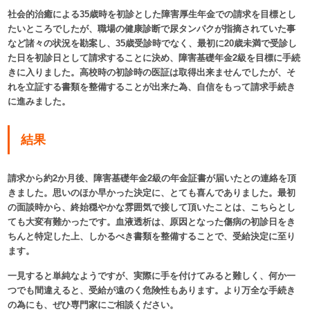
社会的治癒による35歳時を初診とした障害厚生年金での請求を目標とし
たいところでしたが、職場の健康診断で尿タンパクが指摘されていた事
など諸々の状況を勘案し、35歳受診時でなく、最初に20歳未満で受診し
た日を初診日として請求することに決め、障害基礎年金2級を目標に手続
きに入りました。高校時の初診時の医証は取得出来ませんでしたが、そ
れを立証する書類を整備することが出来た為、自信をもって請求手続き
に進みました。
結果
請求から約2か月後、障害基礎年金2級の年金証書が届いたとの連絡を頂
きました。思いのほか早かった決定に、とても喜んでありました。最初
の面談時から、終始穏やかな雰囲気で接して頂いたことは、こちらとし
ても大変有難かったです。血液透析は、原因となった傷病の初診日をき
ちんと特定した上、しかるべき書類を整備することで、受給決定に至り
ます。
一見すると単純なようですが、実際に手を付けてみると難しく、何か一
つでも間違えると、受給が遠のく危険性もあります。より万全な手続き
の為にも、ぜひ専門家にご相談ください。