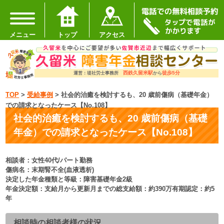
メニュー
トップ
アクセス
西鉄久留米駅
徒歩5分
運営：堤社労士事務所
から
TOP
>
受給事例
>
社会的治癒を検討するも、20 歳前傷病（基礎年金）
での請求となったケース【No.108】
社会的治癒を検討するも、20 歳前傷病（基礎
年金）での請求となったケース【No.108】
相談者：女性40代/パート勤務
傷病名：末期腎不全(血液透析)
決定した年金種類と等級：障害基礎年金2級
年金決定額：支給月から更新月までの総支給額：約390万有期認定：約5
年
相談時の相談者様の状況