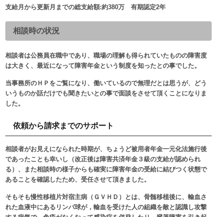
支給月から更新月までの総支給額:約380万 有期認定2年
相談時の状況
相談者は公務員在職中であり、職場の理解も得られていたものの障害度
は大きく、最近になって障害年金という制度を知ったとの事でした。
当事務所のＨＰをご覧になり、働いているので無理だとは思うが、どう
いうものか話だけでも聞きたいとの事で面談をさせて頂くことになりま
した。
依頼から請求までのサポート
相談者がお見えになられた時期が、ちょうど被用者年金一元化法施行後
であったことも幸いし（改正後は障害共済年金３級の支給が認められ
る）、また相談時の様子からも確実に障害年金の受給に結びつく状態で
あることを確認したため、受任させて頂きました。
そもそも慢性移植片対宿主病（ＧＶＨＤ）とは、骨髄移植後に、輸血さ
れた血液中にあるリンパ球が，輸血を受けた人の組織を敵と認識し攻撃