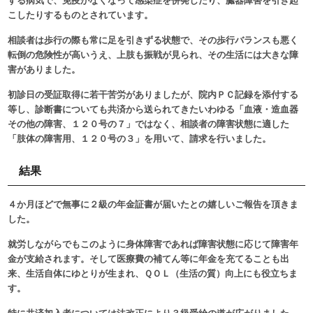
する病気で、免疫がなくなって感染症を併発したり、臓器障害を引き起
こしたりするものとされています。
相談者は歩行の際も常に足を引きずる状態で、その歩行バランスも悪く
転倒の危険性が高いうえ、上肢も振戦が見られ、その生活には大きな障
害がありました。
初診日の受証取得に若干苦労がありましたが、院内ＰＣ記録を添付する
等し、診断書についても共済から送られてきたいわゆる「血液・造血器
その他の障害、１２０号の７」ではなく、相談者の障害状態に適した
「肢体の障害用、１２０号の３」を用いて、請求を行いました。
結果
４か月ほどで無事に２級の年金証書が届いたとの嬉しいご報告を頂きま
した。
就労しながらでもこのように身体障害であれば障害状態に応じて障害年
金が支給されます。そして医療費の補てん等に年金を充てることも出
来、生活自体にゆとりが生まれ、ＱＯＬ（生活の質）向上にも役立ちま
す。