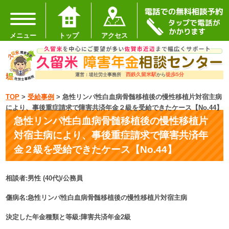
メニュー
トップ
アクセス
西鉄久留米駅
徒歩5分
運営：堤社労士事務所
から
TOP
>
受給事例
>
急性リンパ性白血病骨髄移植後の慢性移植片対宿主病
により、事後重症請求で障害共済年金２級を受給できたケース【No.44】
急性リンパ性白血病骨髄移植後の慢性移植片
対宿主病により、事後重症請求で障害共済年
金２級を受給できたケース【No.44】
相談者:男性 (40代)/公務員
傷病名:急性リンパ性白血病骨髄移植後の慢性移植片対宿主病
決定した年金種類と等級:障害共済年金2級