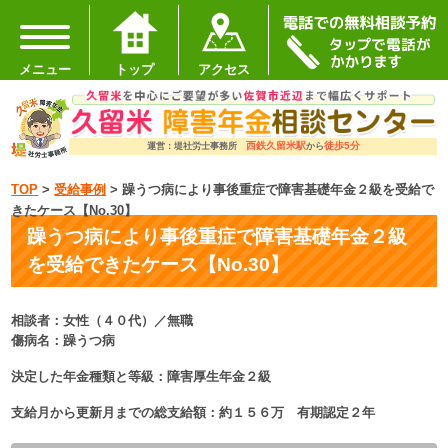
メニュー
トップ
アクセス
西鉄久留米駅
徒歩5分
運営：堤社労士事務所
から
TOP
>
受給事例
>
躁うつ病により事後重症で障害基礎年金２級を受給で
きたケース【No.30】
躁うつ病により事後重症で障害基礎年金２級
を受給できたケース【No.30】
相談者：女性（４０代）／無職
傷病名：躁うつ病
決定した年金種類と等級：障害厚生年金２級
支給月から更新月までの総支給額：約１５６万 有期認定２年