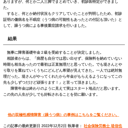
ありますが、何とか二人三脚でまとめていき、初診医特定ができまし
た。
すると、何とか納付状況もクリアしていたことが判明したため、初診
証明の傷病名を不眠症（うつ病の可能性もあったとの付記も頂いた）と
して、躁うつ病による事後重症請求を行いました。
結果
無事に障害基礎年金２級を受給することが決定しました。
相談者からは、「病歴も自分では思い出せず、保険料を納めていない
時期も相当あったので最初は正直無理だと思っていた。でも堤さんとや
り取りを重ねていくうちにどんどん希望が見えてきた。一人では絶対無
理だった。堤さんがやってくれたから年金がもらえるようになってこの
先も少しずつだけど頑張ります！」と言って頂きました。
障害年金は終わりのように見えて実はスタート地点だと思います。
この先の人生が少しでも好転されることを切に願います。
他の双極性感情障害（躁うつ病）の事例はこちらをご覧ください。
この記事の最終更新日 2022年12月2日 執筆者：
社会保険労務士 堤信也