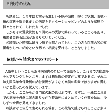
相談時の状況
相談者は、１５年ほど前から激しい不眠や頭痛、抑うつ状態、食欲不
振の症状を訴え数多くの病院をドクターショッピングのような状態で
転々とされてこられた方でした。
しかもその通院状況も１回のみの受診で終わっているところもあり、
相談者自身も記憶があまりないという状況。
相談頂いた時期は躁うつ病で入院されており、この方も以前の私の支
援者からのご紹介という形でご相談を受けることとなりました。
依頼から請求までのサポート
入院中ということもあり病院内のロビーで面談をし、これまでの病歴等
をヒアリングしたところ、まずは初診医の特定が大変である点、それに
加え国民年金保険料の納付状況がよくなく当初の印象ではさすがに難し
いかと思ったのを覚えています。
しかし、ここからが専門家の腕の見せ所です。まずは、一緒にこれま
での病歴を丹念に聞き取りながら時系列にまとめていく作業を始め、少
しずつ全容が見えてきました。
相談者がご自分で進められる場合、この段階で挫けられることが多々