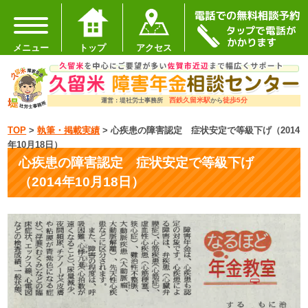
メニュー
トップ
アクセス
西鉄久留米駅
徒歩5分
運営：堤社労士事務所
から
TOP
>
執筆・掲載実績
>
心疾患の障害認定 症状安定で等級下げ（2014
年10月18日）
心疾患の障害認定 症状安定で等級下げ
（2014年10月18日）