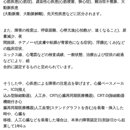
心筋疾患(心筋症)、虚血性心疾患(心筋梗塞、狭心症)、難治世不整脈、大
動脈疾患
(大動脈瘤、大動脈解離)、先天性疾患などに区分されます。
また、障害の程度は、呼吸困難、心悸亢進(心拍数が、速くなること)、尿
量減少、夜
間頻尿、チアノーゼ(皮膚や粘膜が青紫色になる症状)、浮腫(むくみ)など
の臨床症状、
エックス線、心電図などの検査成績、一般状態、治療および症状の経過
などにより、総
合的に認定するものと定められています。
そうした中、心疾患による障害の注意点を挙げます。心臓ペースメーカ
ー、ICD(植え
込み型除細動器)、人工弁、CRT(心臓再同期医療機器)、CRT-D(除細動器
機能付き心
臓再同期医療機器)人工血管(ステンドグラフトを含む)を装着・挿入した
時や、心臓を
移植、人工心臓などを装着した場合は、本来の障害認定日(初診日から起
算して1年6ヵ