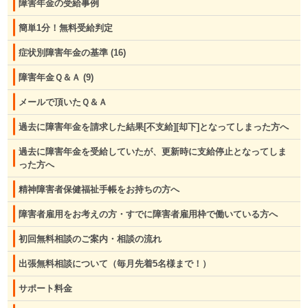
障害年金の受給事例
簡単1分！無料受給判定
症状別障害年金の基準
(16)
障害年金Ｑ＆Ａ
(9)
メールで頂いたＱ＆Ａ
過去に障害年金を請求した結果[不支給][却下]となってしまった方へ
過去に障害年金を受給していたが、更新時に支給停止となってしま
った方へ
精神障害者保健福祉手帳をお持ちの方へ
障害者雇用をお考えの方・すでに障害者雇用枠で働いている方へ
初回無料相談のご案内・相談の流れ
出張無料相談について（毎月先着5名様まで！）
サポート料金