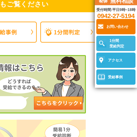
無料相談
もご覧ください
受付時間:平日9時~18時
0942-27-5194
お問い合わせ
1分間
受給判定
アクセス
受給事例