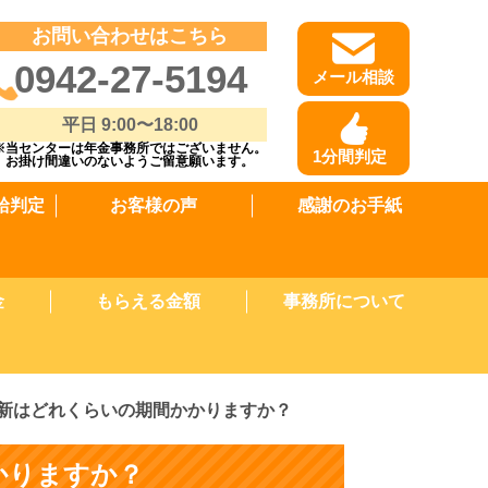
お問い合わせはこちら
0942-27-5194
メール相談
平日 9:00〜18:00
※当センターは年金事務所ではございません。
1分間判定
お掛け間違いのないようご留意願います。
給判定
お客様の声
感謝のお手紙
金
もらえる金額
事務所について
新はどれくらいの期間かかりますか？
かりますか？