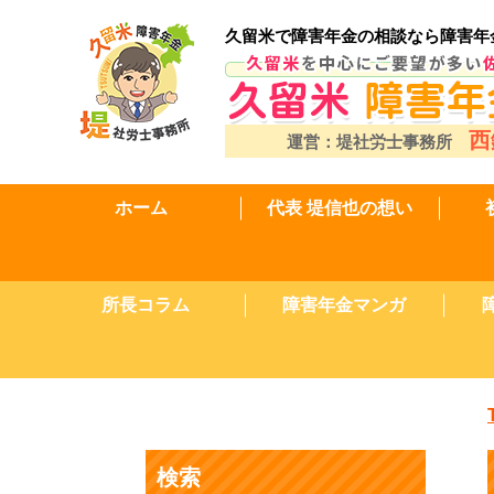
久留米で障害年金の相談なら障害年
西
運営：堤社労士事務所
ホーム
代表 堤信也の想い
所長コラム
障害年金マンガ
検索