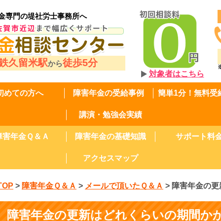
金専門の堤社労士事務所へ
鉄久留米駅
徒歩5分
から
対象者はこちら
初めての方へ
障害年金の受給事例
簡単1分！無料受
講演・勉強会実績
障害年金Ｑ＆Ａ
障害年金の基礎知識
サポート料
アクセスマップ
TOP
>
障害年金Ｑ＆Ａ
>
メールで頂いたＱ＆Ａ
>
障害年金の更
障害年金の更新はどれくらいの期間か