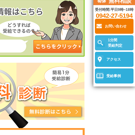
無料相談
受付時間:平日9時~18時
0942-27-5194
お問い合わせ
1分間
受給判定
アクセス
受給事例