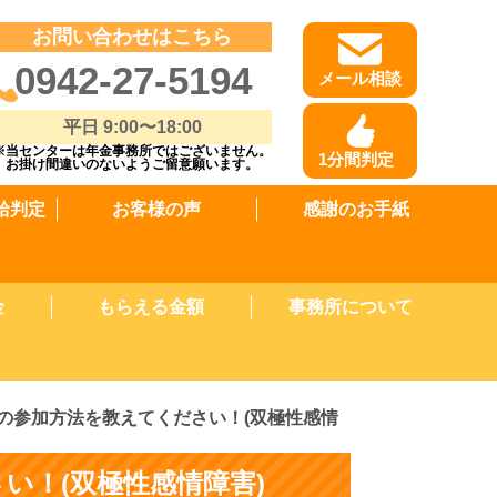
お問い合わせはこちら
0942-27-5194
メール相談
平日 9:00〜18:00
※当センターは年金事務所ではございません。
1分間判定
お掛け間違いのないようご留意願います。
給判定
お客様の声
感謝のお手紙
金
もらえる金額
事務所について
の参加方法を教えてください！(双極性感情
い！(双極性感情障害)