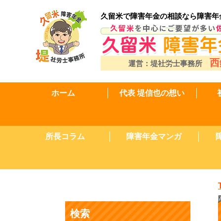
久留米で障害年金の相談なら障害年
西
運営：堤社労士事務所
ホーム
代表 堤信也の想い
所長コラム
障害年金マンガ
検索