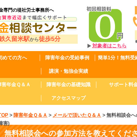
金専門の堤社労士事務所へ
鉄久留米駅
徒歩5分
から
対象者はこちら
初めての方へ
障害年金の受給事例
簡単1分！無料受
講演・勉強会実績
障害年金Ｑ＆Ａ
障害年金の基礎知識
サポート料
アクセスマップ
TOP
>
障害年金Ｑ＆Ａ
>
メールで頂いたＱ＆Ａ
>
無料相談会へ
障害)
無料相談会への参加方法を教えてくださ