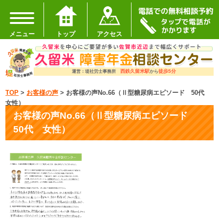
メニュー
トップ
アクセス
西鉄久留米駅
徒歩5分
運営：堤社労士事務所
から
TOP
>
お客様の声
>
お客様の声No.66（Ⅱ型糖尿病エピソード 50代
女性）
お客様の声No.66（Ⅱ型糖尿病エピソード
50代 女性）