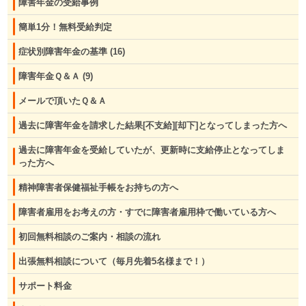
障害年金の受給事例
簡単1分！無料受給判定
症状別障害年金の基準
(16)
障害年金Ｑ＆Ａ
(9)
メールで頂いたＱ＆Ａ
過去に障害年金を請求した結果[不支給][却下]となってしまった方へ
過去に障害年金を受給していたが、更新時に支給停止となってしま
った方へ
精神障害者保健福祉手帳をお持ちの方へ
障害者雇用をお考えの方・すでに障害者雇用枠で働いている方へ
初回無料相談のご案内・相談の流れ
出張無料相談について（毎月先着5名様まで！）
サポート料金