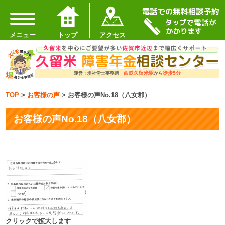
メニュー
トップ
アクセス
西鉄久留米駅
徒歩5分
運営：堤社労士事務所
から
TOP
>
お客様の声
>
お客様の声No.18（八女郡）
お客様の声No.18（八女郡）
クリックで拡大します