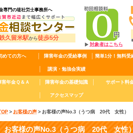
金専門の堤社労士事務所へ
鉄久留米駅
徒歩5分
から
対象者はこちら
初めての方へ
障害年金の受給事例
簡単1分！無料受
講演・勉強会実績
障害年金Ｑ＆Ａ
障害年金の基礎知識
サポート料
アクセスマップ
TOP
>
お客様の声
>
お客様の声No.3（うつ病 20代 女性）
お客様の声No.3（うつ病 20代 女性