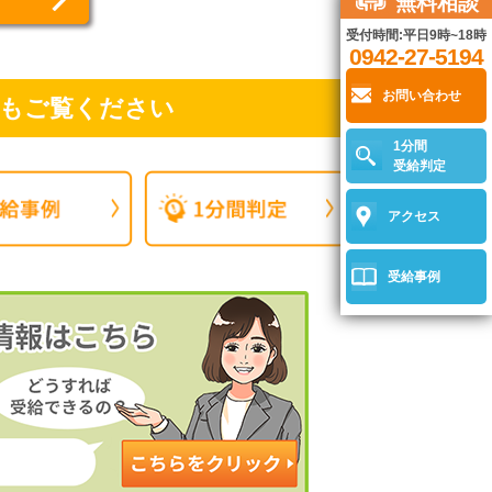
無料相談
受付時間:平日9時~18時
0942-27-5194
お問い合わせ
もご覧ください
1分間
受給判定
アクセス
受給事例