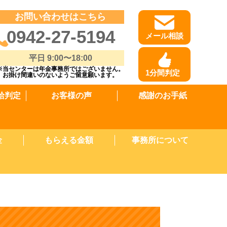
お問い合わせはこちら
0942-27-5194
メール相談
平日 9:00〜18:00
※当センターは年金事務所ではございません。
1分間判定
お掛け間違いのないようご留意願います。
給判定
お客様の声
感謝のお手紙
金
もらえる金額
事務所について
）