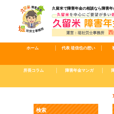
久留米で障害年金の相談なら障害年
西
運営：堤社労士事務所
ホーム
代表 堤信也の想い
所長コラム
障害年金マンガ
検索